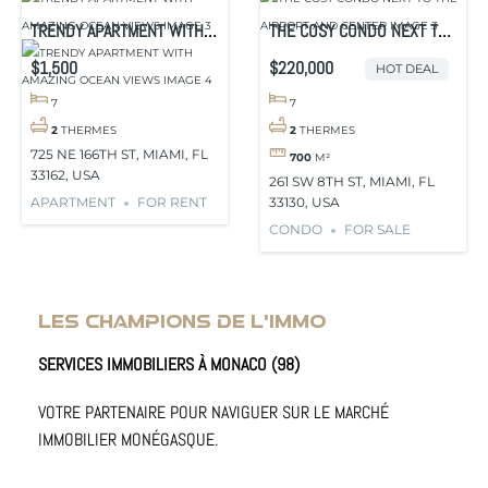
TRENDY APARTMENT WITH
THE COSY CONDO NEXT TO
AMAZING OCEAN VIEWS
THE AIRPORT AND CENTER
$1,500
$220,000
HOT DEAL
7
7
2
THERMES
2
THERMES
725 NE 166TH ST, MIAMI, FL
700
M²
33162, USA
261 SW 8TH ST, MIAMI, FL
33130, USA
APARTMENT
FOR RENT
CONDO
FOR SALE
LES CHAMPIONS DE L'IMMO
SERVICES IMMOBILIERS À MONACO (98)
VOTRE PARTENAIRE POUR NAVIGUER SUR LE MARCHÉ
IMMOBILIER MONÉGASQUE.