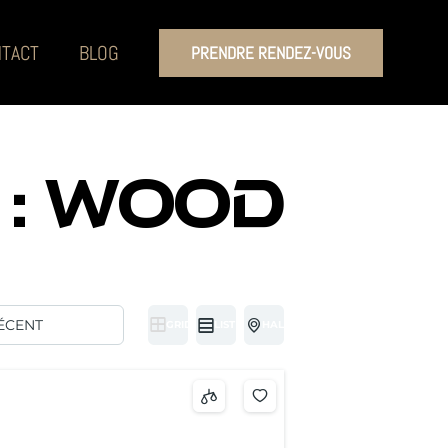
TACT
BLOG
PRENDRE RENDEZ-VOUS
 :
WOOD
GRID
LIST
HALF MAP