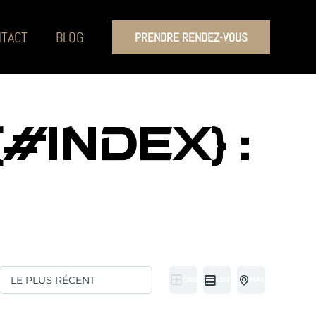
TACT
BLOG
PRENDRE RENDEZ-VOUS
#INDEX} :
GRID
LIST
HALF MAP