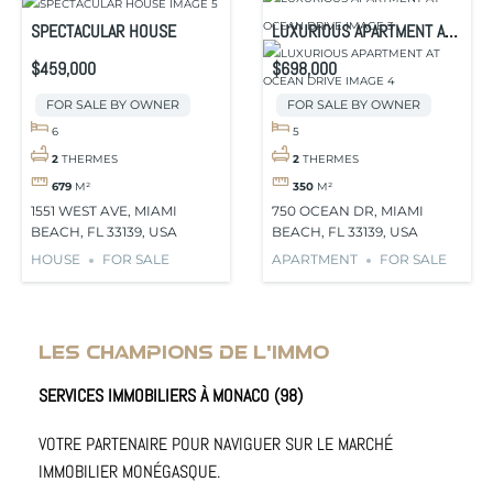
SPECTACULAR HOUSE
LUXURIOUS APARTMENT AT
OCEAN DRIVE
$459,000
$698,000
FOR SALE BY OWNER
FOR SALE BY OWNER
6
5
2
THERMES
2
THERMES
679
M²
350
M²
1551 WEST AVE, MIAMI
750 OCEAN DR, MIAMI
BEACH, FL 33139, USA
BEACH, FL 33139, USA
HOUSE
FOR SALE
APARTMENT
FOR SALE
LES CHAMPIONS DE L'IMMO
SERVICES IMMOBILIERS À MONACO (98)
VOTRE PARTENAIRE POUR NAVIGUER SUR LE MARCHÉ
IMMOBILIER MONÉGASQUE.